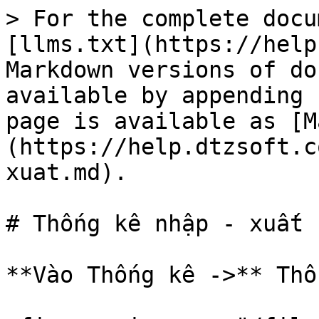
> For the complete docu
[llms.txt](https://help
Markdown versions of do
available by appending 
page is available as [M
(https://help.dtzsoft.c
xuat.md).

# Thống kê nhập - xuất

**Vào Thống kê ->** Thố